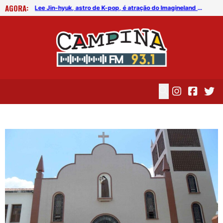
AGORA:
FICG trará Diogo Nogueira, Othon Bastos, Kell Smith e Antônio Nóbrega
Lee Jin-hyuk, astro de K-pop, é atração do Imagineland On The Road 2026