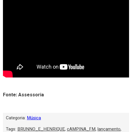
Fonte: Assessoria
Categoria:
Música
Tags:
BRUNNO_E_HENRIQUE
,
cAMPINA_FM
,
lançamento
,