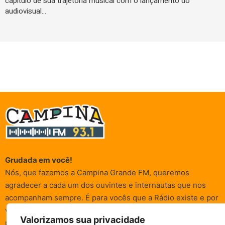
capítulo de sua trajetória musical com o lançamento do
audiovisual…
Grudada em você!
Nós, que fazemos a Campina Grande FM, queremos
agradecer a cada um dos ouvintes e internautas que nos
acompanham sempre. É para vocês que a Rádio existe e por
vocês que as informações (informativas, de entretenimento,
Valorizamos sua privacidade
promocionais e de conscientização) são realizadas.