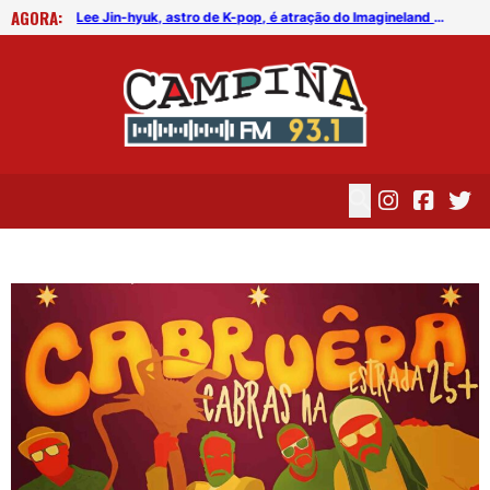
AGORA:
FICG trará Diogo Nogueira, Othon Bastos, Kell Smith e Antônio Nóbrega
Lee Jin-hyuk, astro de K-pop, é atração do Imagineland On The Road 2026