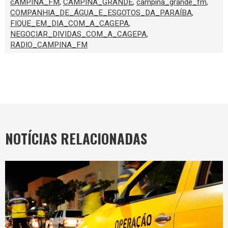
cAMPINA_FM
,
CAMPINA_GRANDE
,
campina_grande_fm
,
COMPANHIA_DE_ÁGUA_E_ESGOTOS_DA_PARAÍBA
,
FIQUE_EM_DIA_COM_A_CAGEPA
,
NEGOCIAR_DIVIDAS_COM_A_CAGEPA
,
RADIO_CAMPINA_FM
NOTÍCIAS RELACIONADAS