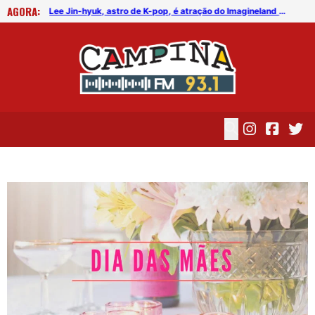
AGORA:
FICG trará Diogo Nogueira, Othon Bastos, Kell Smith e Antônio Nóbrega
Lee Jin-hyuk, astro de K-pop, é atração do Imagineland On The Road 2026