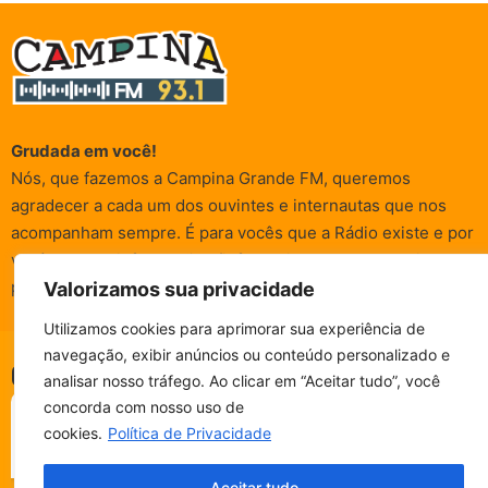
Grudada em você!
Nós, que fazemos a Campina Grande FM, queremos
agradecer a cada um dos ouvintes e internautas que nos
acompanham sempre. É para vocês que a Rádio existe e por
vocês que as informações (informativas, de entretenimento,
promocionais e de conscientização) são realizadas.
Valorizamos sua privacidade
Utilizamos cookies para aprimorar sua experiência de
navegação, exibir anúncios ou conteúdo personalizado e
© Campina FM 1978 – 2026.
Termos de Uso
|
Política de
CAMPINA FM - AO VIVO
analisar nosso tráfego. Ao clicar em “Aceitar tudo”, você
ESCUTE SEM PARAR!
Privacidade
BAIXE O NOSSO APP.
concorda com nosso uso de
Desenvolvido pela
rox Publicidade
cookies.
Política de Privacidade
Fala, ouvinte!
Aceitar tudo