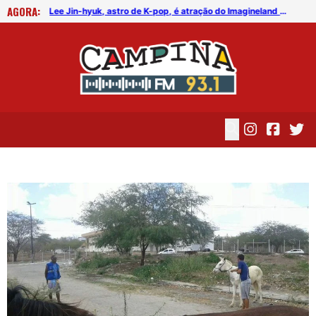
AGORA:
FICG trará Diogo Nogueira, Othon Bastos, Kell Smith e Antônio Nóbrega
Lee Jin-hyuk, astro de K-pop, é atração do Imagineland On The Road 2026