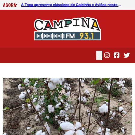
AGORA:
Operação Lei Seca revela dado preocupante sobre motoristas na PB
A Toca apresenta clássicos de Calcinha e Aviões neste sábado (8)