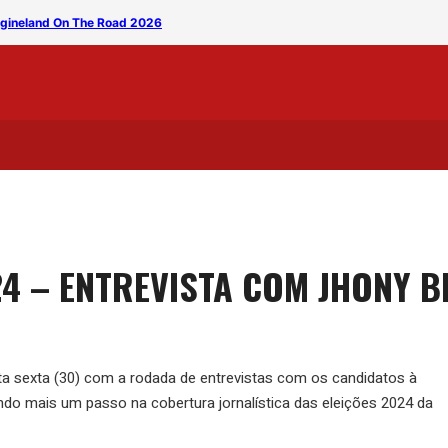
magineland On The Road 2026
Banda Silêncio leva clássi
24 – ENTREVISTA COM JHONY B
a sexta (30) com a rodada de entrevistas com os candidatos à
ndo mais um passo na cobertura jornalística das eleições 2024 da