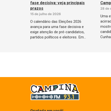
fase decisiva; veja principais
Camp
prazos
28 de 
15 de julho de 2026
Uma el
acirra
O calendário das Eleições 2026
mostro
avança para uma fase decisiva e
candid
exige atenção de pré-candidatos,
Cunha
partidos políticos e eleitores. Em…
Grudada em você!