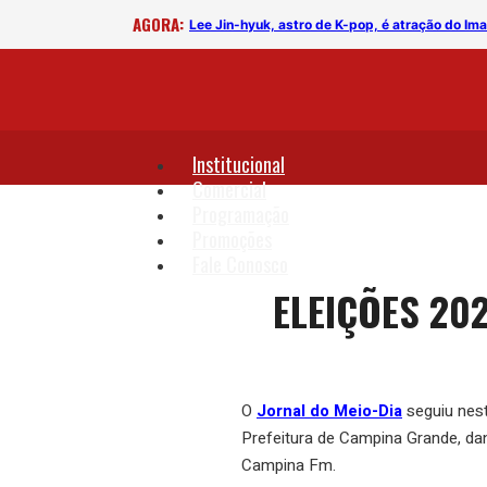
AGORA:
rega
Lee Jin-hyuk, astro de K-pop, é atração do I
Institucional
Comercial
Programação
Promoções
Fale Conosco
ELEIÇÕES 20
O
Jornal do Meio-Dia
seguiu nest
Prefeitura de Campina Grande, da
Campina Fm.