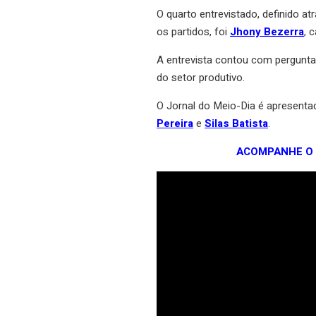
O quarto entrevistado, definido a
os partidos, foi
Jhony Bezerra
, 
A entrevista contou com pergunt
do setor produtivo.
O Jornal do Meio-Dia é apresenta
Pereira
e
Silas Batista
.
ACOMPANHE O 