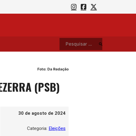
cos do Reggae para a Toca do Rato nesta sexta (7)
O que
Pesquisar ...
Foto: Da Redação
EZERRA (PSB)
30 de agosto de 2024
Categoria:
Eleições