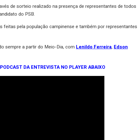
través de sorteio realizado na presença de representantes de todos
candidato do PSB.
as feitas pela população campinense e também por representantes
do sempre a partir do Meio-Dia, com
Lenildo Ferreira
,
Edson
PODCAST DA ENTREVISTA NO PLAYER ABAIXO