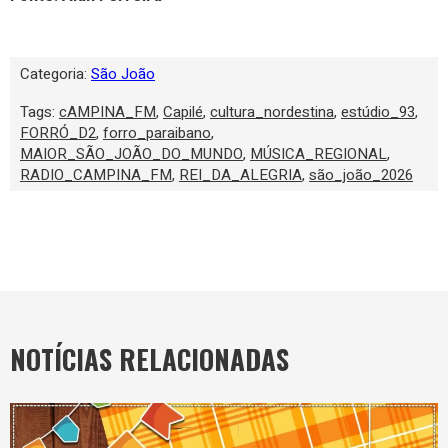
Categoria:
São João
Tags:
cAMPINA_FM
,
Capilé
,
cultura_nordestina
,
estúdio_93
,
FORRÓ_D2
,
forro_paraibano
,
MAIOR_SÃO_JOÃO_DO_MUNDO
,
MÚSICA_REGIONAL
,
RADIO_CAMPINA_FM
,
REI_DA_ALEGRIA
,
são_joão_2026
NOTÍCIAS RELACIONADAS