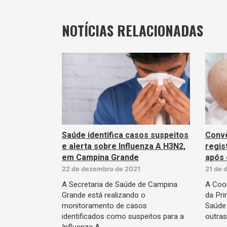
NOTÍCIAS RELACIONADAS
Saúde identifica casos suspeitos
Convê
e alerta sobre Influenza A H3N2,
regis
em Campina Grande
após 
22 de dezembro de 2021
21 de 
A Secretaria de Saúde de Campina
A Coo
Grande está realizando o
da Pri
monitoramento de casos
Saúde
identificados como suspeitos para a
outra