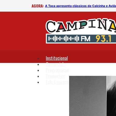
AGORA:
B
A Toca apresenta clássicos de Calcinha e Aviõ
Institucional
Comercial
Programação
Promoções
Fale Conosco