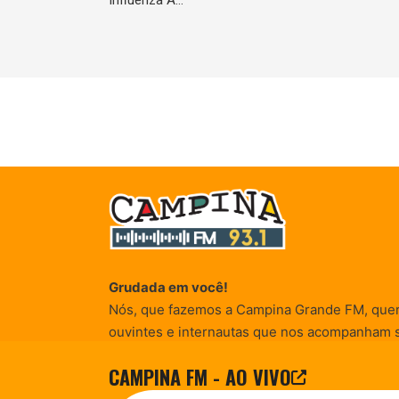
Influenza A…
Grudada em você!
Nós, que fazemos a Campina Grande FM, que
ouvintes e internautas que nos acompanham 
Rádio existe e por vocês que as informações (
CAMPINA FM - AO VIVO
entretenimento, promocionais e de conscienti