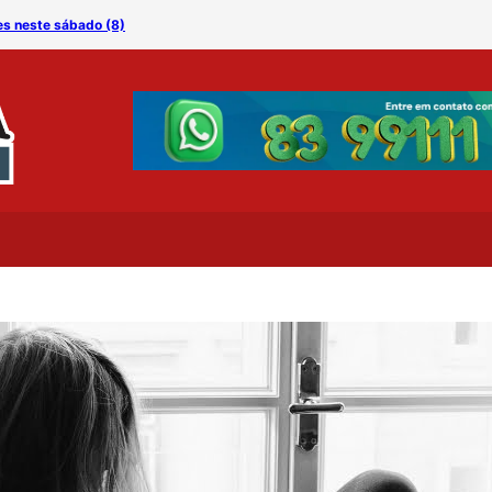
es neste sábado (8)
Especialista alerta: amam