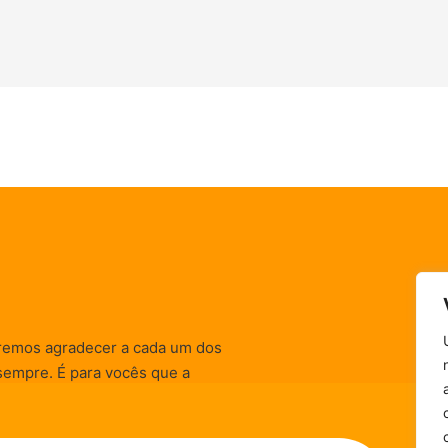
remos agradecer a cada um dos
sempre. É para vocês que a
informativas, de
zação) são realizadas.