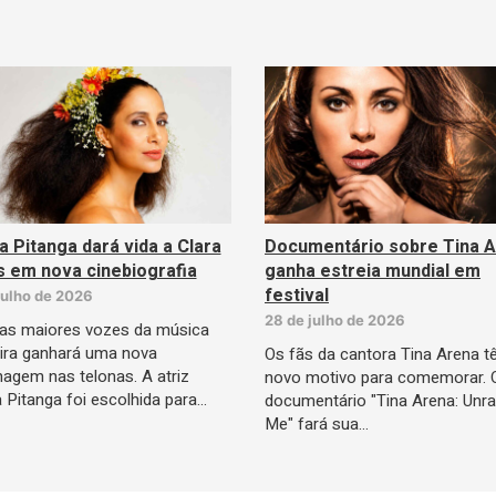
a Pitanga dará vida a Clara
Documentário sobre Tina 
 em nova cinebiografia
ganha estreia mundial em
festival
julho de 2026
28 de julho de 2026
as maiores vozes da música
eira ganhará uma nova
Os fãs da cantora Tina Arena 
gem nas telonas. A atriz
novo motivo para comemorar. 
 Pitanga foi escolhida para…
documentário "Tina Arena: Unra
Me" fará sua…