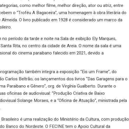
tegorias, como melhor filme, melhor direção, ator ou atriz, entre
recebem o “Troféu A Bagaceira”, uma homenagem à obra literária do
e Almeida. O livro publicado em 1928 é considerado um marco da
leiro.
o período da tarde e noite na Sala de exibição Ely Marques,
o Santa Rita, no centro da cidade de Areia. O nome da sala é uma
ional do cinema paraibano falecido em 2021, devido a
 programação também integra a exposição “Eis um Frame”, do
oão Carlos Beltrão; os lançamentos dos livros “Das Garagens para o
ma Paraibano e Gênero”, org. de Virgínia Gualberto. Durante o
as oficinas de audiovisual: “Produção Criativa de Baixo
iovisual Solange Moraes, e a “Oficina de Atuação”, ministrada pela
.
Brasileiro é uma realização do Ministério da Cultura, com produção
o do Banco do Nordeste. O FECINE tem o Apoio Cultural da