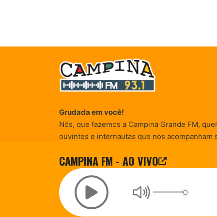
Grudada em você!
Nós, que fazemos a Campina Grande FM, que
ouvintes e internautas que nos acompanham 
Rádio existe e por vocês que as informações (
CAMPINA FM - AO VIVO
entretenimento, promocionais e de conscienti
© Campina FM 1978 – 2026.
Termos de Uso
|
Desenvolvido pela
rox Publicidade