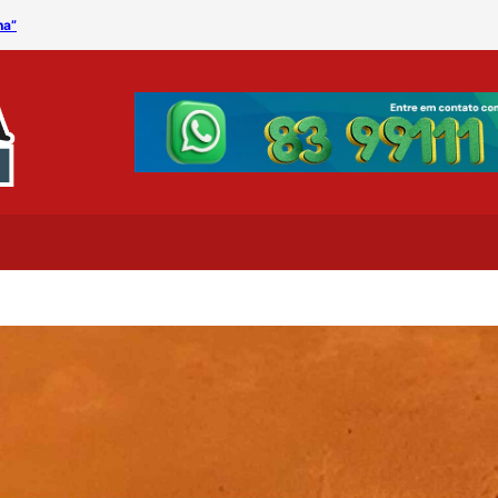
na”
Procon Municipal divulga 