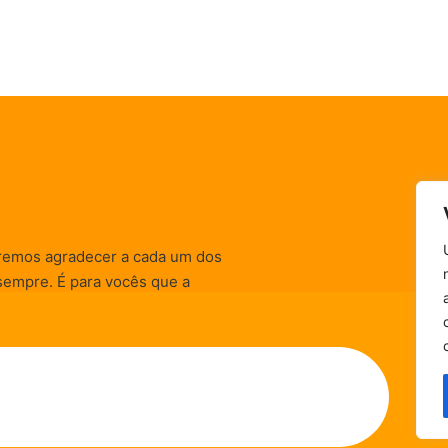
remos agradecer a cada um dos
sempre. É para vocês que a
informativas, de
zação) são realizadas.
Política de Privacidade