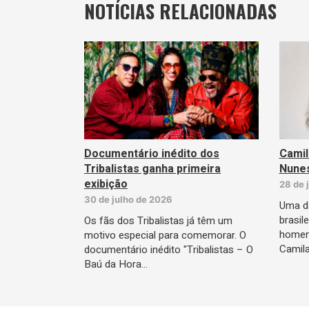
NOTÍCIAS RELACIONADAS
Documentário inédito dos
Camil
Tribalistas ganha primeira
Nunes
exibição
28 de 
30 de julho de 2026
Uma d
brasil
Os fãs dos Tribalistas já têm um
homena
motivo especial para comemorar. O
Camila
documentário inédito "Tribalistas – O
Baú da Hora…