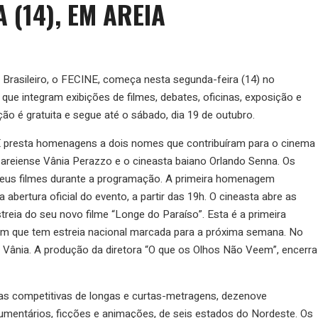
 (14), EM AREIA
 Brasileiro, o FECINE, começa nesta segunda-feira (14) no
que integram exibições de filmes, debates, oficinas, exposição e
ão é gratuita e segue até o sábado, dia 19 de outubro.
E presta homenagens a dois nomes que contribuíram para o cinema
 areiense Vânia Perazzo e o cineasta baiano Orlando Senna. Os
s filmes durante a programação. A primeira homenagem
 abertura oficial do evento, a partir das 19h. O cineasta abre as
treia do seu novo filme “Longe do Paraíso”. Esta é a primeira
em que tem estreia nacional marcada para a próxima semana. No
à Vânia. A produção da diretora “O que os Olhos Não Veem”, encerra
as competitivas de longas e curtas-metragens, dezenove
umentários, ficções e animações, de seis estados do Nordeste. Os