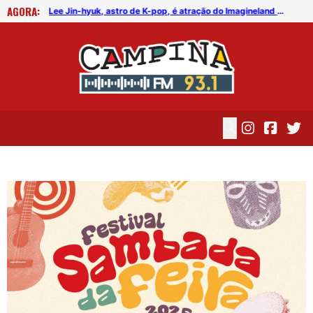
AGORA:
FICG trará Diogo Nogueira, Othon Bastos, Kell Smith e Antônio Nóbrega
Lee Jin-hyuk, astro de K-pop, é atração do Imagineland On The Road 2026