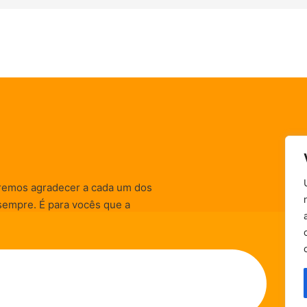
remos agradecer a cada um dos
sempre. É para vocês que a
informativas, de
zação) são realizadas.
Política de Privacidade