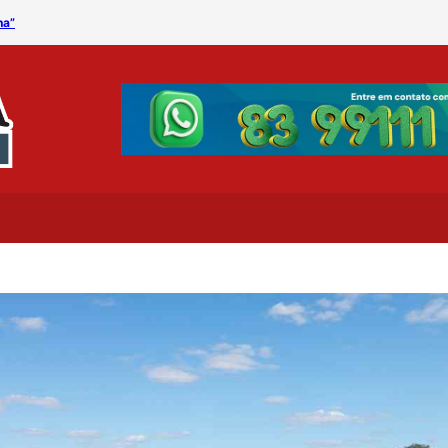
na”
Procon Municipal divulga 