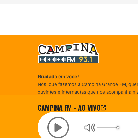
Grudada em você!
Nós, que fazemos a Campina Grande FM, que
ouvintes e internautas que nos acompanham 
Rádio existe e por vocês que as informações (
CAMPINA FM - AO VIVO
entretenimento, promocionais e de conscienti
© Campina FM 1978 – 2026.
Termos de Uso
|
Desenvolvido pela
rox Publicidade