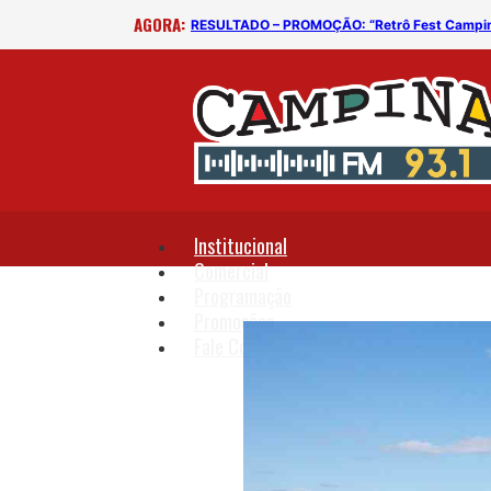
AGORA:
RESULTADO – PROMOÇÃO: “Retrô Fest Campi
Institucional
Comercial
Programação
Promoções
Fale Conosco