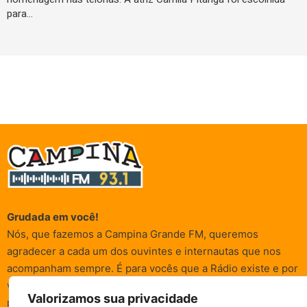
para…
Grudada em você!
Nós, que fazemos a Campina Grande FM, queremos
agradecer a cada um dos ouvintes e internautas que nos
acompanham sempre. É para vocês que a Rádio existe e por
vocês que as informações (informativas, de entretenimento,
Valorizamos sua privacidade
promocionais e de conscientização) são realizadas.