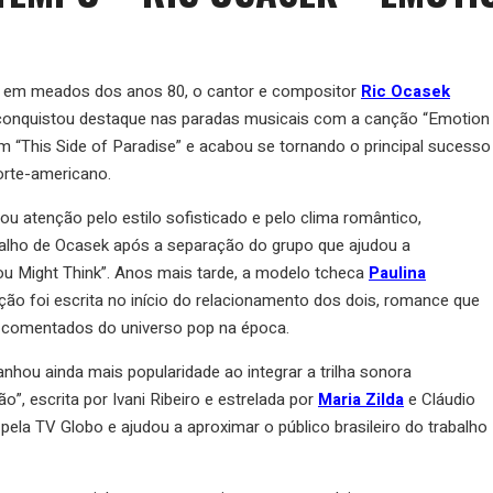
em meados dos anos 80, o cantor e compositor
Ric Ocasek
 e conquistou destaque nas paradas musicais com a canção “Emotion
bum “This Side of Paradise” e acabou se tornando o principal sucesso
 norte-americano.
 atenção pelo estilo sofisticado e pelo clima romântico,
balho de Ocasek após a separação do grupo que ajudou a
You Might Think”. Anos mais tarde, a modelo tcheca
Paulina
ão foi escrita no início do relacionamento dos dois, romance que
 comentados do universo pop na época.
anhou ainda mais popularidade ao integrar a trilha sonora
o”, escrita por Ivani Ribeiro e estrelada por
Maria Zilda
e Cláudio
 pela TV Globo e ajudou a aproximar o público brasileiro do trabalho