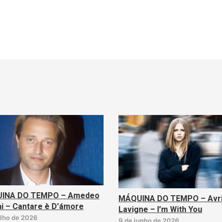
INA DO TEMPO – Amedeo
MÁQUINA DO TEMPO – Avri
i – Cantare è D’ámore
Lavigne – I’m With You
ulho de 2026
9 de junho de 2026