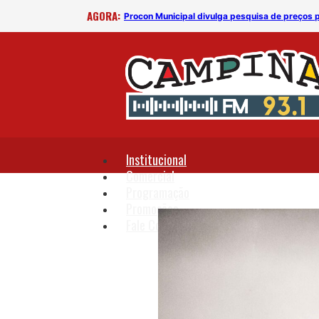
AGORA:
Procon Municipal divulga pesquisa de preços 
Institucional
Comercial
Programação
Promoções
Fale Conosco