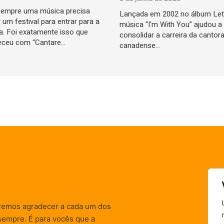
empre uma música precisa
Lançada em 2002 no álbum Let
 um festival para entrar para a
música “I’m With You” ajudou a
ia. Foi exatamente isso que
consolidar a carreira da cantor
eceu com “Cantare…
canadense…
remos agradecer a cada um dos
sempre. É para vocês que a