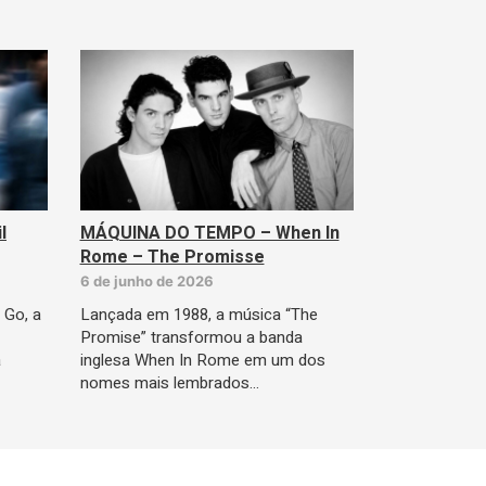
l
MÁQUINA DO TEMPO – When In
Rome – The Promisse
6 de junho de 2026
 Go, a
Lançada em 1988, a música “The
Promise” transformou a banda
a
inglesa When In Rome em um dos
nomes mais lembrados…