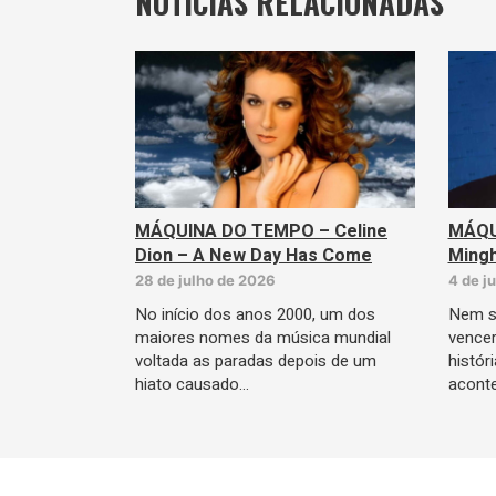
NOTÍCIAS RELACIONADAS
MÁQUINA DO TEMPO – Celine
MÁQU
Dion – A New Day Has Come
Mingh
28 de julho de 2026
4 de j
No início dos anos 2000, um dos
Nem s
maiores nomes da música mundial
vencer
voltada as paradas depois de um
histór
hiato causado…
acont