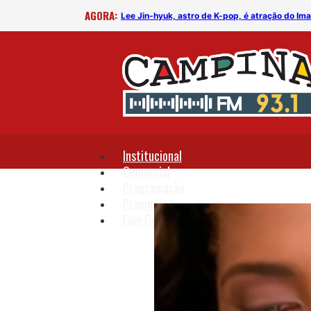
AGORA:
rega
Lee Jin-hyuk, astro de K-pop, é atração do I
Institucional
Comercial
Programação
Promoções
Fale Conosco