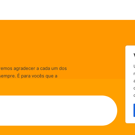
remos agradecer a cada um dos
sempre. É para vocês que a
informativas, de
zação) são realizadas.
Política de Privacidade