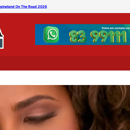
magineland On The Road 2026
Banda Silêncio leva clássi