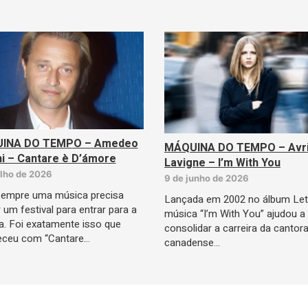
INA DO TEMPO – Amedeo
MÁQUINA DO TEMPO – Avri
i – Cantare è D’ámore
Lavigne – I’m With You
ulho de 2026
9 de junho de 2026
empre uma música precisa
Lançada em 2002 no álbum Let
 um festival para entrar para a
música “I’m With You” ajudou a
ia. Foi exatamente isso que
consolidar a carreira da cantor
eceu com “Cantare…
canadense…