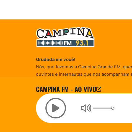
Grudada em você!
Nós, que fazemos a Campina Grande FM, que
ouvintes e internautas que nos acompanham 
Rádio existe e por vocês que as informações (
CAMPINA FM - AO VIVO
entretenimento, promocionais e de conscienti
© Campina FM 1978 – 2026.
Termos de Uso
|
Desenvolvido pela
rox Publicidade