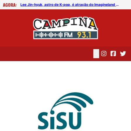
AGORA:
FICG trará Diogo Nogueira, Othon Bastos, Kell Smith e Antônio Nóbrega
Lee Jin-hyuk, astro de K-pop, é atração do Imagineland On The Road 2026