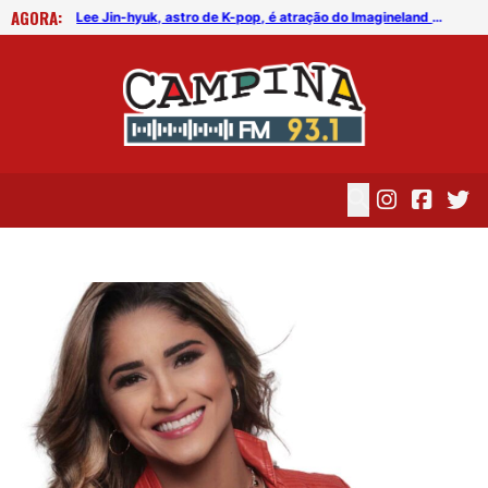
AGORA:
FICG trará Diogo Nogueira, Othon Bastos, Kell Smith e Antônio Nóbrega
Lee Jin-hyuk, astro de K-pop, é atração do Imagineland On The Road 2026