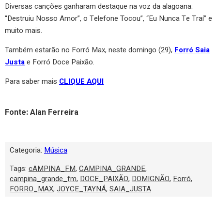
Diversas canções ganharam destaque na voz da alagoana:
“Destruiu Nosso Amor”, o Telefone Tocou”, “Eu Nunca Te Traí” e
muito mais.
Também estarão no Forró Max, neste domingo (29),
Forró Saia
Justa
e Forró Doce Paixão.
Para saber mais
CLIQUE AQUI
Fonte: Alan Ferreira
Categoria:
Música
Tags:
cAMPINA_FM
,
CAMPINA_GRANDE
,
campina_grande_fm
,
DOCE_PAIXÃO
,
DOMIGNÃO
,
Forró
,
FORRO_MAX
,
JOYCE_TAYNÁ
,
SAIA_JUSTA