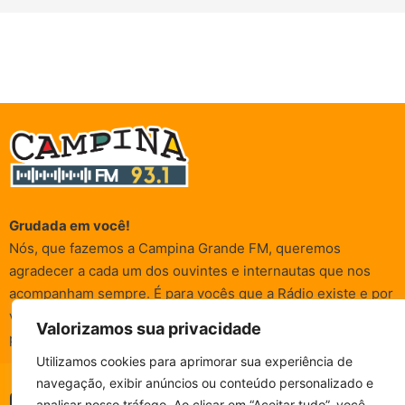
Grudada em você!
Nós, que fazemos a Campina Grande FM, queremos
agradecer a cada um dos ouvintes e internautas que nos
acompanham sempre. É para vocês que a Rádio existe e por
vocês que as informações (informativas, de entretenimento,
Valorizamos sua privacidade
promocionais e de conscientização) são realizadas.
Utilizamos cookies para aprimorar sua experiência de
navegação, exibir anúncios ou conteúdo personalizado e
CAMPINA FM - AO VIVO
© Campina FM 1978 – 2026.
Termos de Uso
|
Política de
analisar nosso tráfego. Ao clicar em “Aceitar tudo”, você