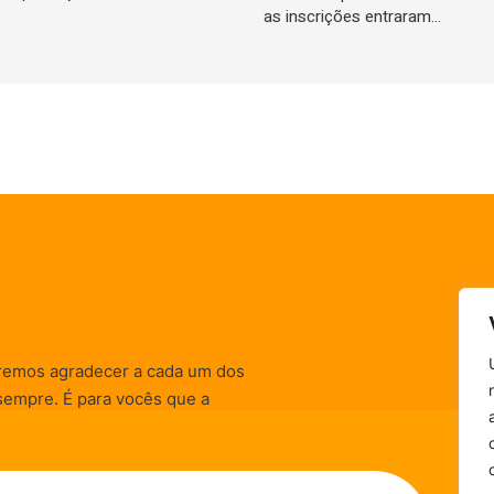
as inscrições entraram…
remos agradecer a cada um dos
sempre. É para vocês que a
informativas, de
zação) são realizadas.