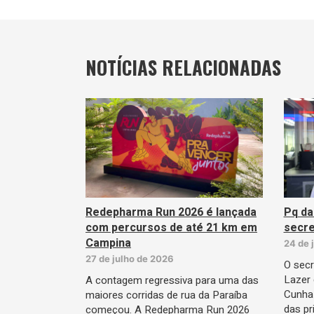
NOTÍCIAS RELACIONADAS
Redepharma Run 2026 é lançada
Pq da
com percursos de até 21 km em
secre
Campina
24 de 
27 de julho de 2026
O secr
Lazer
A contagem regressiva para uma das
Cunha
maiores corridas de rua da Paraíba
das pr
começou. A Redepharma Run 2026