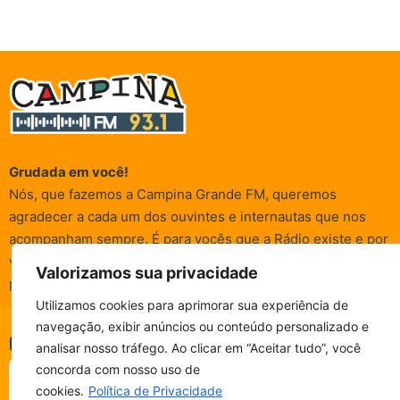
Grudada em você!
Nós, que fazemos a Campina Grande FM, queremos
agradecer a cada um dos ouvintes e internautas que nos
acompanham sempre. É para vocês que a Rádio existe e por
vocês que as informações (informativas, de entretenimento,
Valorizamos sua privacidade
promocionais e de conscientização) são realizadas.
Utilizamos cookies para aprimorar sua experiência de
navegação, exibir anúncios ou conteúdo personalizado e
CAMPINA FM - AO VIVO
© Campina FM 1978 – 2026.
Termos de Uso
|
Política de
analisar nosso tráfego. Ao clicar em “Aceitar tudo”, você
ESCUTE SEM PARAR!
BAIXE O NOSSO APP.
Privacidade
concorda com nosso uso de
Desenvolvido pela
rox Publicidade
cookies.
Política de Privacidade