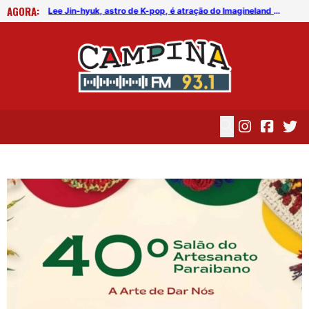
AGORA:
FICG trará Diogo Nogueira, Othon Bastos, Kell Smith e Antônio Nóbrega
Lee Jin-hyuk, astro de K-pop, é atração do Imagineland On The Road 2026