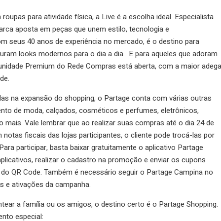
upas para atividade física, a Live é a escolha ideal. Especialista
marca aposta em peças que unem estilo, tecnologia e
com seus 40 anos de experiência no mercado, é o destino para
uram looks modernos para o dia a dia. E para aqueles que adoram
unidade Premium do Rede Compras está aberta, com a maior adeg
de.
as na expansão do shopping, o Partage conta com várias outras
nto de moda, calçados, cosméticos e perfumes, eletrônicos,
uito mais. Vale lembrar que ao realizar suas compras até o dia 24 de
tas fiscais das lojas participantes, o cliente pode trocá-las por
Para participar, basta baixar gratuitamente o aplicativo Partage
aplicativos, realizar o cadastro na promoção e enviar os cupons
ura do QR Code. Também é necessário seguir o Partage Campina no
s e ativações da campanha.
ntear a família ou os amigos, o destino certo é o Partage Shopping.
nto especial: