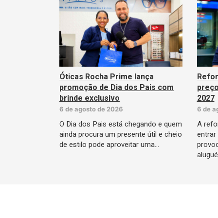
Óticas Rocha Prime lança
Refor
promoção de Dia dos Pais com
preço
brinde exclusivo
2027
6 de agosto de 2026
6 de a
O Dia dos Pais está chegando e quem
A refo
ainda procura um presente útil e cheio
entrar
de estilo pode aproveitar uma…
provo
alugué