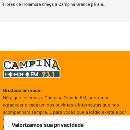
Flores de Holambra chega à Campina Grande para a…
Grudada em você!
Nós, que fazemos a Campina Grande FM, queremos
agradecer a cada um dos ouvintes e internautas que nos
acompanham sempre. É para vocês que a Rádio existe e por
vocês que as informações (informativas, de entretenimento,
Valorizamos sua privacidade
promocionais e de conscientização) são realizadas.