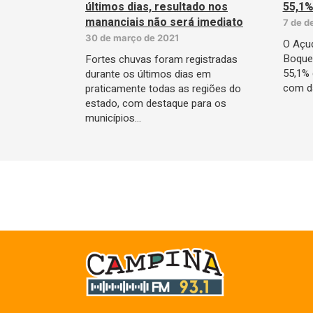
últimos dias, resultado nos
55,1%
mananciais não será imediato
7 de d
30 de março de 2021
O Açud
Boquei
Fortes chuvas foram registradas
55,1% 
durante os últimos dias em
com d
praticamente todas as regiões do
estado, com destaque para os
municípios…