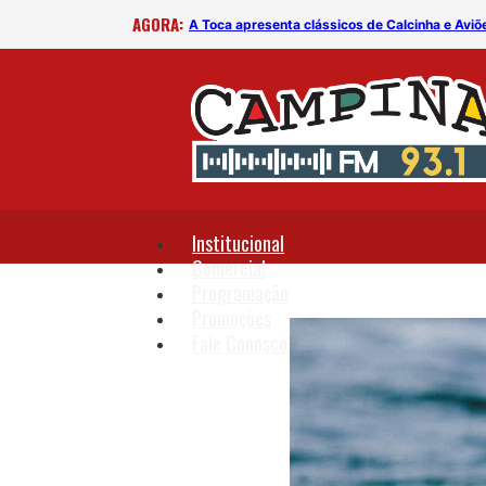
AGORA:
B
A Toca apresenta clássicos de Calcinha e Aviõ
Institucional
Comercial
Programação
Promoções
Fale Conosco