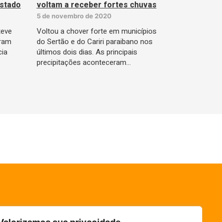
estado
voltam a receber fortes chuvas
5 de novembro de 2020
teve
Voltou a chover forte em municípios
tram
do Sertão e do Cariri paraibano nos
cia
últimos dois dias. As principais
precipitações aconteceram…