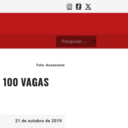
cos do Reggae para a Toca do Rato nesta sexta (7)
O que
Pesquisar ...
Foto: Assessoria
 100 VAGAS
21 de outubro de 2019