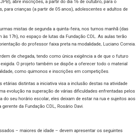
JPB), abre inscrições, a partir do dia 16 de outubro, para o
 para crianças (a partir de 05 anos), adolescentes e adultos de
turmas mistas de segunda a quinta-feira, nos turnos manhã (das
5h às 17h), no espaço de lutas da Fundação CDL. As aulas terão
 orientação do professor faixa preta na modalidade, Luciano Correia.
dem de chegada, tendo como única exigência a de que o futuro
a exigida. O projeto também se dispõe a oferecer todo o material
alidade, como quimonos e inscrições em competições.
etárias distintas a iniciativa visa a inclusão destas na atividade
ma evolução na superação de várias dificuldades enfrentadas pelos
a do seu horário escolar, eles deixam de estar na rua e sujeitos aos
e a gerente da Fundação CDL, Rosário Davi.
eressados – maiores de idade – devem apresentar os seguintes