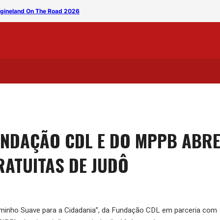
magineland On The Road 2026
Banda Silêncio leva clássi
UNDAÇÃO CDL E DO MPPB ABRE
RATUITAS DE JUDÔ
Caminho Suave para a Cidadania”, da Fundação CDL em parceria com