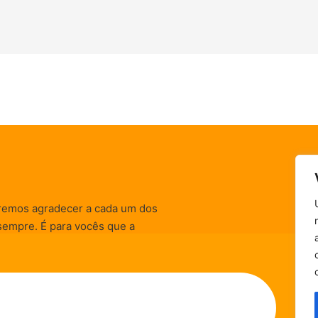
remos agradecer a cada um dos
sempre. É para vocês que a
informativas, de
zação) são realizadas.
Política de Privacidade