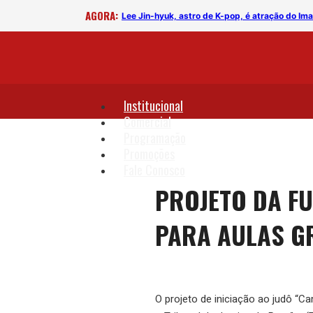
AGORA:
rega
Lee Jin-hyuk, astro de K-pop, é atração do I
Institucional
Comercial
Programação
Promoções
Fale Conosco
PROJETO DA F
PARA AULAS G
O projeto de iniciação ao judô “