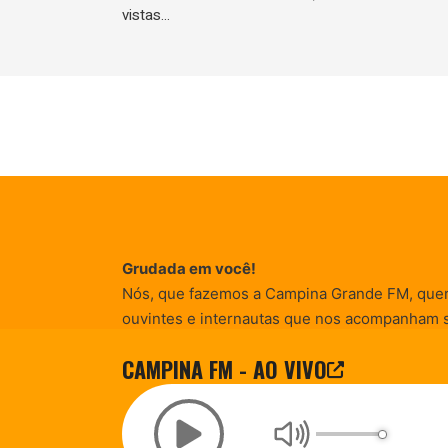
vistas…
Grudada em você!
Nós, que fazemos a Campina Grande FM, que
ouvintes e internautas que nos acompanham 
Rádio existe e por vocês que as informações (
CAMPINA FM - AO VIVO
entretenimento, promocionais e de conscienti
© Campina FM 1978 – 2026.
Termos de Uso
|