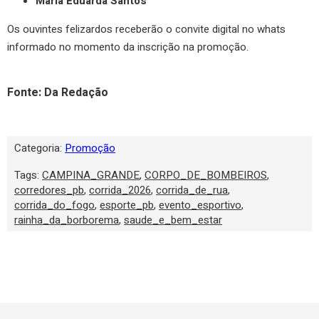
Maria Eduarda Santos
Os ouvintes felizardos receberão o convite digital no whats
informado no momento da inscrição na promoção.
Fonte: Da Redação
Categoria:
Promoção
Tags:
CAMPINA_GRANDE
,
CORPO_DE_BOMBEIROS
,
corredores_pb
,
corrida_2026
,
corrida_de_rua
,
corrida_do_fogo
,
esporte_pb
,
evento_esportivo
,
rainha_da_borborema
,
saude_e_bem_estar