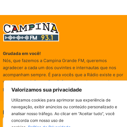
Grudada em você!
Nós, que fazemos a Campina Grande FM, queremos
agradecer a cada um dos ouvintes e internautas que nos
acompanham sempre. É para vocês que a Rádio existe e por
vocês que as informações (informativas, de entretenimento,
promocionais e de conscientização) são realizadas.
Valorizamos sua privacidade
Utilizamos cookies para aprimorar sua experiência de
navegação, exibir anúncios ou conteúdo personalizado e
© Campina FM 1978 – 2026.
Termos de Uso
|
Política de
CAMPINA FM - AO VIVO
analisar nosso tráfego. Ao clicar em “Aceitar tudo”, você
ESCUTE SEM PARAR!
Privacidade
BAIXE O NOSSO APP.
concorda com nosso uso de
Desenvolvido pela
rox Publicidade