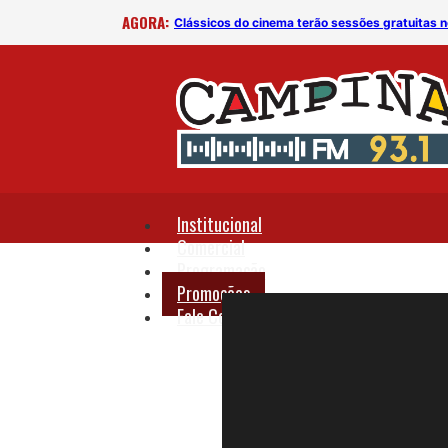
AGORA:
deb?
Clássicos do cinema terão sessões gratuita
Institucional
Comercial
Programação
Promoções
Fale Conosco