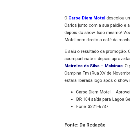
O
Carpe Diem Motel
descolou um 
Carlos junto com a sua paixão e a
depois do show. Isso mesmo! Você
Motel com direito a café da manh
E saiu o resultado da promoção. O
acompanhnate e depois aproveit
Meireles da Silva – Malvinas
. O
Campina Fm (Rua XV de Novembro –
estará liberada logo após o show n
Carpe Diem Motel – Aprove
BR 104 saída para Lagoa Se
Fone: 3321-6737
Fonte: Da Redação