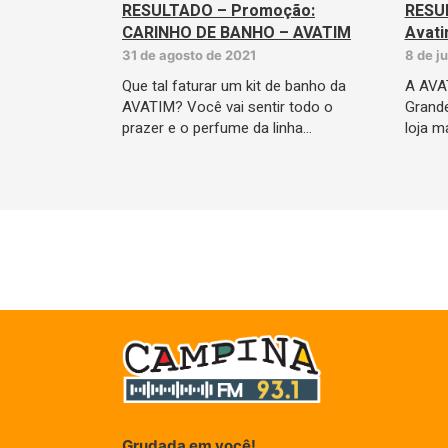
RESULTADO – Promoção:
RESUL
CARINHO DE BANHO – AVATIM
Avati
31 de agosto de 2021
8 de j
Que tal faturar um kit de banho da
A AVAT
AVATIM? Você vai sentir todo o
Grande
prazer e o perfume da linha…
loja m
Grudada em você!