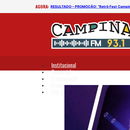
AGORA:
RESULTADO – PROMOÇÃO: “Retrô Fest Campi
Institucional
Comercial
Programação
Promoções
Fale Conosco