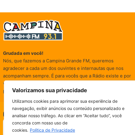
Grudada em você!
Nós, que fazemos a Campina Grande FM, queremos
agradecer a cada um dos ouvintes e internautas que nos
acompanham sempre. É para vocês que a Rádio existe e por
vocês que as informações (informativas, de entretenimento,
Valorizamos sua privacidade
promocionais e de conscientização) são realizadas.
Utilizamos cookies para aprimorar sua experiência de
navegação, exibir anúncios ou conteúdo personalizado e
© Campina FM 1978 – 2026.
Termos de Uso
|
Política de
CAMPINA FM - AO VIVO
analisar nosso tráfego. Ao clicar em “Aceitar tudo”, você
ESCUTE SEM PARAR!
Privacidade
BAIXE O NOSSO APP.
concorda com nosso uso de
Desenvolvido pela
rox Publicidade
cookies.
Política de Privacidade