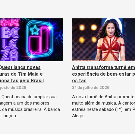
Quest lança novas
Anitta transforma turnê em
turas de Tim Maia e
experiência de bem-estar 
ona fãs pelo Brasil
os fãs
gosto de 2026
31 de julho de 2026
 Quest acaba de ampliar sua
A nova turnê de Anitta promete 
agem a um dos maiores
muito além da música. A canto
da música brasileira. A banda
estreia neste sábado (1º), em 
a lançou…
Alegre…