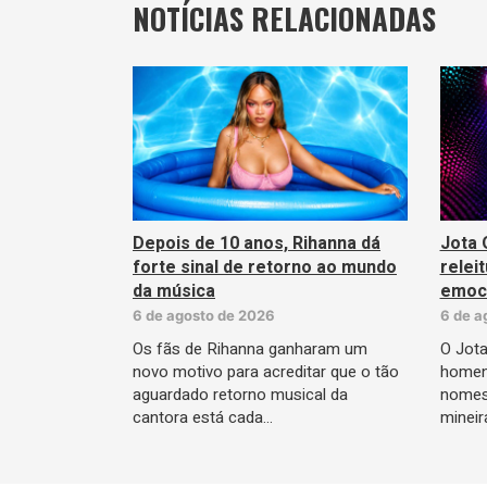
NOTÍCIAS RELACIONADAS
Depois de 10 anos, Rihanna dá
Jota 
forte sinal de retorno ao mundo
relei
da música
emoci
6 de agosto de 2026
6 de a
Os fãs de Rihanna ganharam um
O Jota
novo motivo para acreditar que o tão
homen
aguardado retorno musical da
nomes 
cantora está cada…
mineir