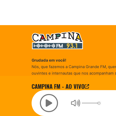
Grudada em você!
Nós, que fazemos a Campina Grande FM, que
ouvintes e internautas que nos acompanham 
Rádio existe e por vocês que as informações (
CAMPINA FM - AO VIVO
entretenimento, promocionais e de conscienti
© Campina FM 1978 – 2026.
Termos de Uso
|
Desenvolvido pela
rox Publicidade