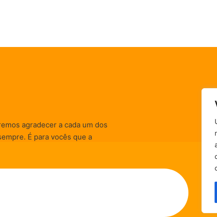
remos agradecer a cada um dos
sempre. É para vocês que a
informativas, de
zação) são realizadas.
Política de Privacidade