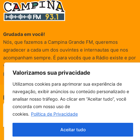
Grudada em você!
Nós, que fazemos a Campina Grande FM, queremos
agradecer a cada um dos ouvintes e internautas que nos
acompanham sempre. É para vocês que a Rádio existe e por
vocês que as informações (informativas, de entretenimento,
Valorizamos sua privacidade
promocionais e de conscientização) são realizadas.
Utilizamos cookies para aprimorar sua experiência de
navegação, exibir anúncios ou conteúdo personalizado e
CAMPINA FM - AO VIVO
© Campina FM 1978 – 2026.
Termos de Uso
|
Política de
analisar nosso tráfego. Ao clicar em “Aceitar tudo”, você
ESCUTE SEM PARAR!
Privacidade
BAIXE O NOSSO APP.
concorda com nosso uso de
Desenvolvido pela
rox Publicidade
cookies.
Política de Privacidade
Fala, ouvinte!
Aceitar tudo