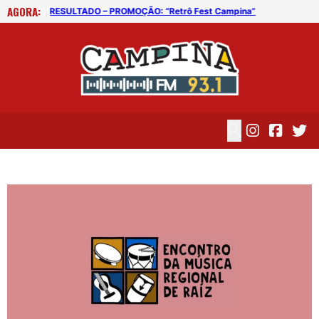
AGORA:
Reforma tributária pode elevar preço dos aluguéis a partir de 2027
RESULTADO – PROMOÇÃO: “Retrô Fest Campina”