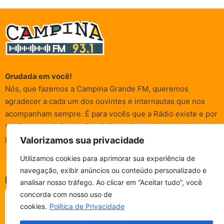
Grudada em você!
Nós, que fazemos a Campina Grande FM, queremos
agradecer a cada um dos ouvintes e internautas que nos
acompanham sempre. É para vocês que a Rádio existe e por
vocês que as informações (informativas, de entretenimento,
promocionais e de conscientização) são realizadas.
Valorizamos sua privacidade
Utilizamos cookies para aprimorar sua experiência de
navegação, exibir anúncios ou conteúdo personalizado e
© Campina FM 1978 – 2026.
Termos de Uso
|
Política de
CAMPINA FM - AO VIVO
analisar nosso tráfego. Ao clicar em “Aceitar tudo”, você
ESCUTE SEM PARAR!
Privacidade
BAIXE O NOSSO APP.
concorda com nosso uso de
Desenvolvido pela
rox Publicidade
cookies.
Política de Privacidade
Fala, ouvinte!