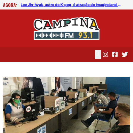
AGORA:
FICG trará Diogo Nogueira, Othon Bastos, Kell Smith e Antônio Nóbrega
Lee Jin-hyuk, astro de K-pop, é atração do Imagineland On The Road 2026