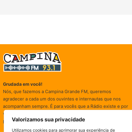
Grudada em você!
Nós, que fazemos a Campina Grande FM, queremos
agradecer a cada um dos ouvintes e internautas que nos
acompanham sempre. É para vocês que a Rádio existe e por
vocês que as informações (informativas, de entretenimento,
Valorizamos sua privacidade
promocionais e de conscientização) são realizadas.
Utilizamos cookies para aprimorar sua experiência de