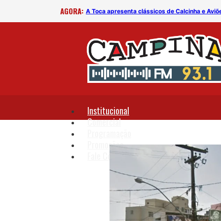
AGORA:
B
A Toca apresenta clássicos de Calcinha e Aviõ
Institucional
Comercial
Programação
Promoções
Fale Conosco