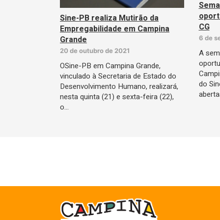
Seman
opor
Sine-PB realiza Mutirão da
CG
Empregabilidade em Campina
6 de s
Grande
20 de outubro de 2021
A sem
oport
OSine-PB em Campina Grande,
Campin
vinculado à Secretaria de Estado do
do Sin
Desenvolvimento Humano, realizará,
abert
nesta quinta (21) e sexta-feira (22),
o…