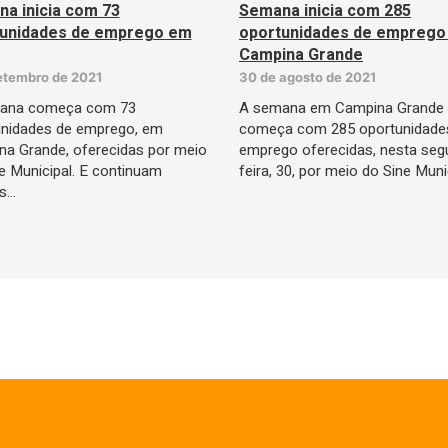
a inicia com 73
Semana inicia com 285
tunidades de emprego em
oportunidades de emprego
Campina Grande
etembro de 2021
30 de agosto de 2021
ana começa com 73
A semana em Campina Grande
unidades de emprego, em
começa com 285 oportunidade
a Grande, oferecidas por meio
emprego oferecidas, nesta seg
e Municipal. E continuam
feira, 30, por meio do Sine Muni
as…