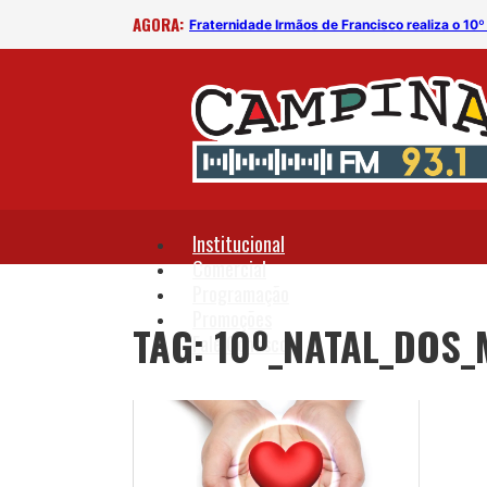
AGORA:
es em Situação de Rua
Fraternidade Irmãos de Francisco realiza o 10
Institucional
Comercial
Programação
Promoções
TAG: 10º_NATAL_DOS
Fale Conosco