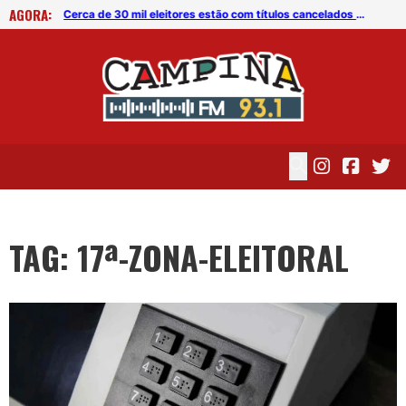
AGORA:
Cerca de 30 mil eleitores estão com títulos cancelados em Campina Grande
Cerca de 30 mil eleitores estão com títulos cancelados em Campina Grande
TAG: 17ª-ZONA-ELEITORAL