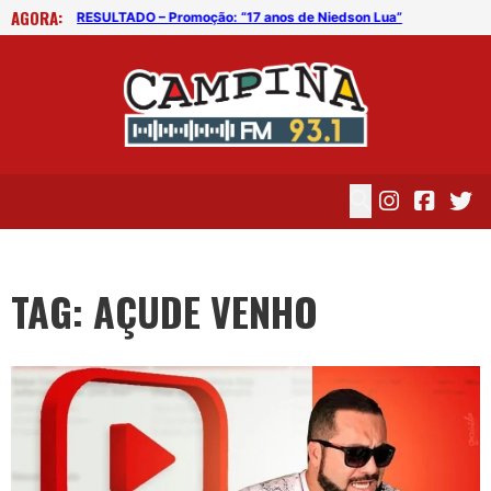
AGORA:
a”
RESULTADO – Promoção: “17 anos de Niedson Lua”
RES
TAG: AÇUDE VENHO