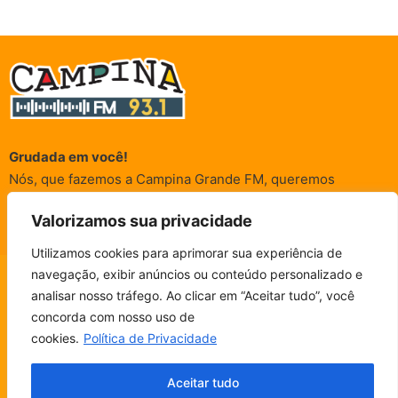
Grudada em você!
Nós, que fazemos a Campina Grande FM, queremos
agradecer a cada um dos ouvintes e internautas que nos
Valorizamos sua privacidade
acompanham sempre. É para vocês que a Rádio existe e por
vocês que as informações (informativas, de entretenimento,
Utilizamos cookies para aprimorar sua experiência de
promocionais e de conscientização) são realizadas.
navegação, exibir anúncios ou conteúdo personalizado e
CAMPINA FM - AO VIVO
analisar nosso tráfego. Ao clicar em “Aceitar tudo”, você
ESCUTE SEM PARAR!
BAIXE O NOSSO APP.
concorda com nosso uso de
© Campina FM 1978 – 2026.
Termos de Uso
|
Política de
cookies.
Política de Privacidade
Privacidade
Fala, ouvinte!
Desenvolvido pela
rox Publicidade
Aceitar tudo