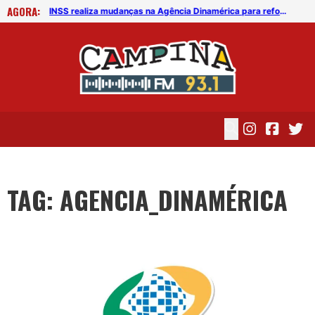
AGORA:
Agência da Previdência Social Dinamérica, em Campina Grande, terá Sala Multissensorial
INSS realiza mudanças na Agência Dinamérica para reforçar atendimento de perícia médica em CG
TAG: AGENCIA_DINAMÉRICA