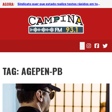
AGORA:
Sindicato quer que estado realize testes rápidos em todos os policiais penais da Paraíba
Sindicato quer que estado realize testes rápidos em todos os policiais penais da Paraíba
TAG: AGEPEN-PB