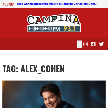
AGORA:
Alex Cohen apresenta tributo a Roberto Carlos em Campina Grande
Alex Cohen apresenta tributo a Roberto Carlos em Campina Grande
TAG: ALEX_COHEN