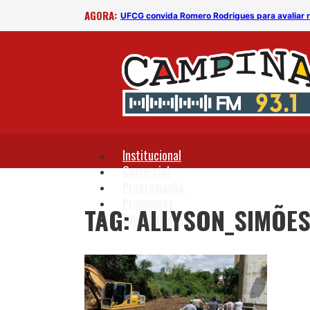
AGORA:
ragem no campus
UFCG convida Romero Rodrigues para avaliar
Institucional
Comercial
Programação
Promoções
TAG: ALLYSON_SIMÕE
Fale Conosco