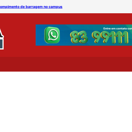
 rompimento de barragem no campus
UFCG convida Romero Rod
S