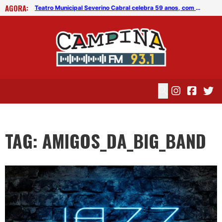
AGORA:
Teatro Municipal Severino Cabral celebra 59 anos, com espetáculo gratuito de jazz
Teatro Municipal Severino Cabral celebra 59 anos, com espetáculo gratuito de jazz
TAG: AMIGOS_DA_BIG_BAND