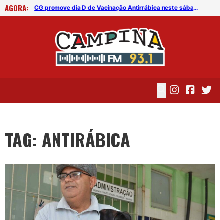
AGORA:
CG promove dia D de Vacinação Antirrábica neste sábado (31)
CG promove dia D de Vacinação Antirrábica neste sábado (31)
TAG: ANTIRÁBICA