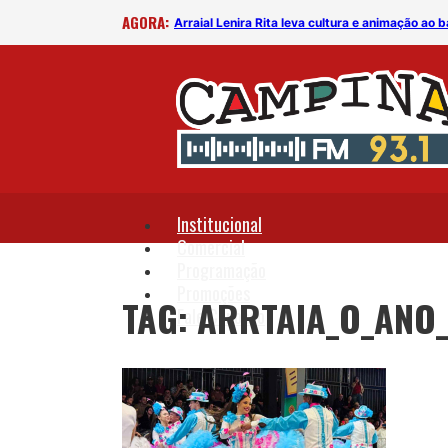
AGORA:
Arraial Lenira Rita leva cultura e animação ao b
Institucional
Comercial
Programação
Promoções
TAG: ARRTAIA_O_ANO
Fale Conosco