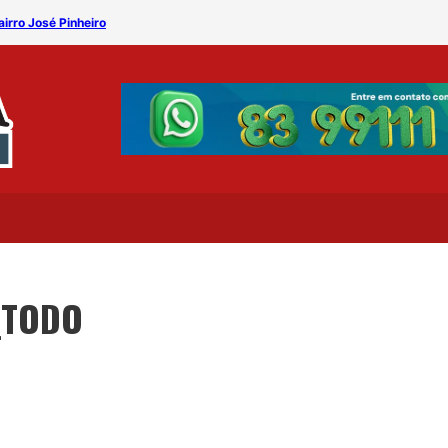
airro José Pinheiro
Arraial Lenira Rita leva cu
_TODO