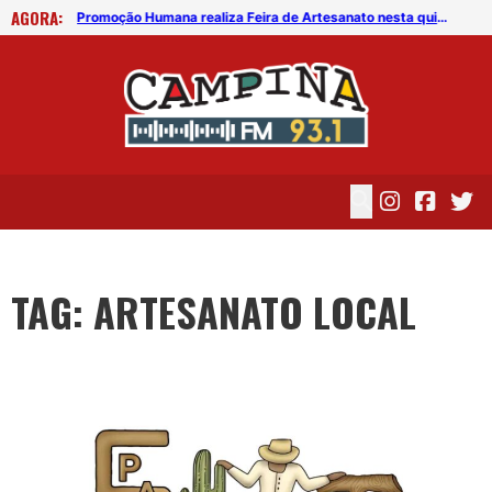
AGORA:
Promoção Humana realiza Feira de Artesanato nesta quinta (4)
Promoção Humana realiza Feira de Artesanato nesta quinta (4)
TAG: ARTESANATO LOCAL