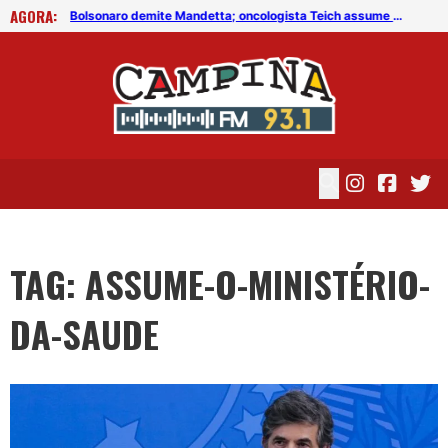
AGORA:
Bolsonaro demite Mandetta; oncologista Teich assume cargo
Bolsonaro demite Mandetta; oncologista Teich assume cargo
TAG: ASSUME-O-MINISTÉRIO-
DA-SAUDE