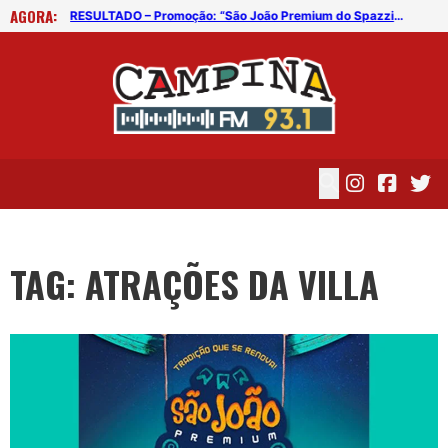
AGORA:
RESULTADO – Promoção: “São João Premium do Spazzio e Villa Forró”
RESULTADO – Promoção: “São João Premium do Spazzio e Villa Forró”
TAG: ATRAÇÕES DA VILLA