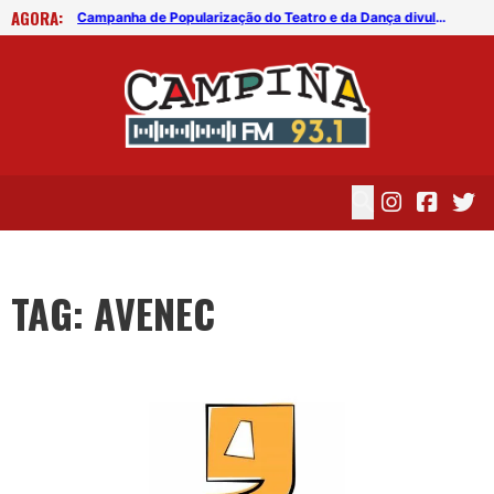
AGORA:
Campanha de Popularização do Teatro e da Dança divulga atores e espetáculos selecionados
Campanha de Popularização do Teatro e da Dança divulga atores e espetáculos selecionados
TAG: AVENEC