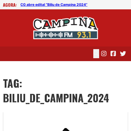
AGORA:
CG abre edital “Biliu de Campina 2024”
CG 
TAG:
BILIU_DE_CAMPINA_2024