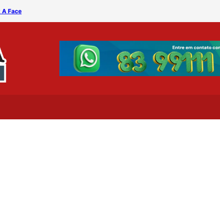
t A Face
MÁQUINA DO TEMPO – Billy