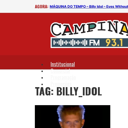
AGORA:
MÁQUINA DO TEMPO – Billy Idol – Eyes Withou
Institucional
Comercial
Programação
Promoções
TAG: BILLY_IDOL
Fale Conosco